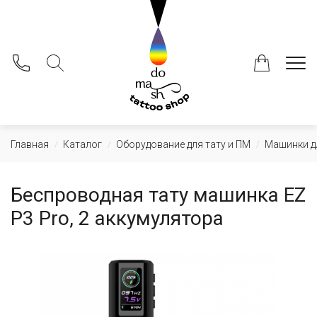
+375 (29) 107-66-33
@domashtattooshop
Главная
Каталог
Оборудование для тату и ПМ
Машинки дл
/
/
/
Беспроводная тату машинка EZ
P3 Pro, 2 аккумулятора