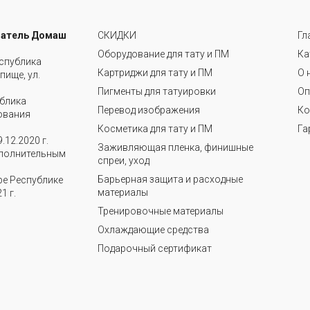
матель Домаш
СКИДКИ
Гл
Оборудование для тату и ПМ
Ка
еспублика
Картриджи для тату и ПМ
О 
пище, ул.
Пигменты для татуировки
Оп
ублика
Перевод изображения
Ко
бования
Косметика для тату и ПМ
Га
.12.2020 г.
Заживляющая пленка, финишные
полнительным
спреи, уход
Барьерная защита и расходные
ре Республике
материалы
1 г.
Тренировочные материалы
Охлаждающие средства
Подарочный сертификат